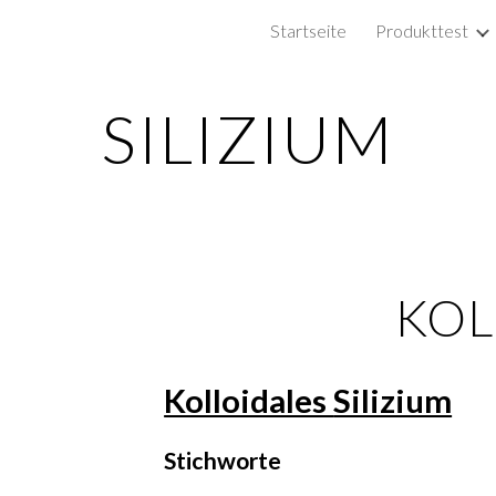
Startseite
Produkttest
ip to main content
Skip to navigat
SILIZIUM
KO
Kolloidales
Silizium
Stichworte