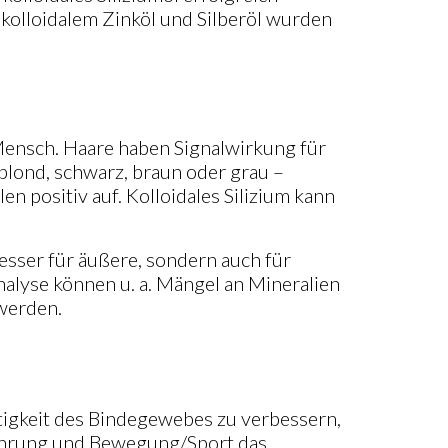
kolloidalem Zinköl und Silberöl wurden
Mensch. Haare haben Signalwirkung für
blond, schwarz, braun oder grau –
n positiv auf. Kolloidales Silizium kann
esser für äußere, sondern auch für
nalyse können u. a. Mängel an Mineralien
werden.
stigkeit des Bindegewebes zu verbessern,
nährung und Bewegung/Sport das