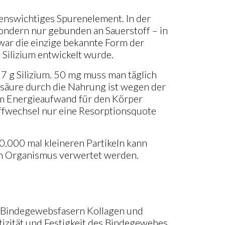
lebenswichtiges Spurenelement. In der
sondern nur gebunden an Sauerstoff – in
war die einzige bekannte Form der
e Silizium entwickelt wurde.
 7 g Silizium. 50 mg muss man täglich
säure durch die Nahrung ist wegen der
em Energieaufwand für den Körper
offwechsel nur eine Resorptionsquote
 10.000 mal kleineren Partikeln kann
m Organismus verwertet werden.
er Bindegewebsfasern Kollagen und
stizität und Festigkeit des Bindegewebes