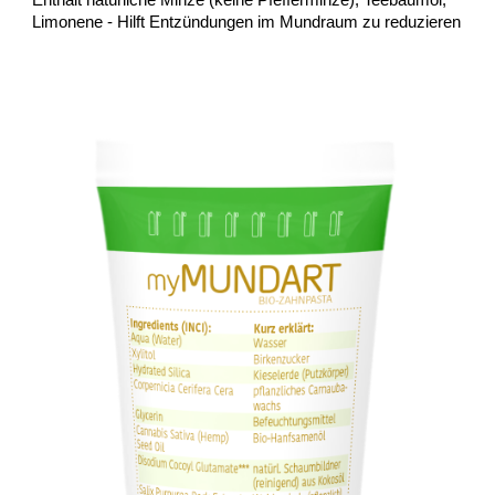
Enthält natürliche Minze (keine Pfefferminze), Teebaumöl,
Limonene - Hilft Entzündungen im Mundraum zu reduzieren